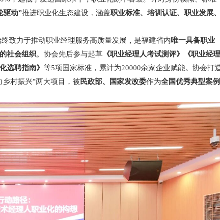
轮驱动”
推进职业化生态建设，涵盖
职业标准、培训认证、职业发展
，始终致力于推动职业经理服务高质量发展，是福建省内
唯一具备职业
的社会组织
。协会先后参与起草
《职业经理人考试测评》《职业经
化选聘指南》
等5项国家标准，累计为20000余家企业赋能。协会打
力乡村振兴”两大项目，被
民政部、国家发改委
作为
全国优秀典型案例