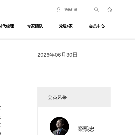
登录/注册
时代经理
专家团队
党建e家
会员中心
2026年06月30日
会员风采
区
位
工
栾熙忠
题