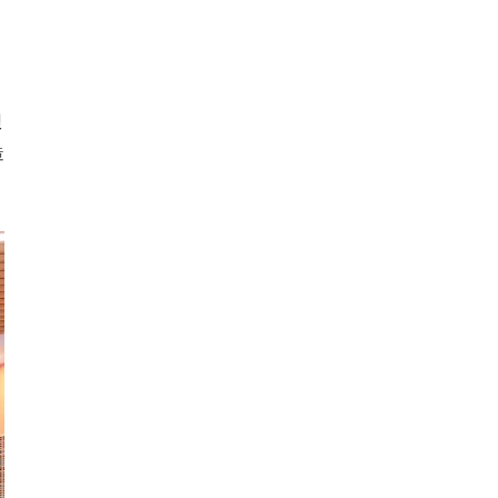
、
理
造