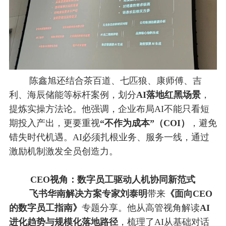
陈鑫旭还结合茶百道、七匹狼、康师傅、吉
利、海辰储能等标杆案例，划分
AI落地红黑场景
，
提炼实操方法论。他强调，企业布局AI不能只看短
期投入产出，更要重视
“不作为成本”（COI）
，避免
错失时代机遇。AI必须扎根业务、服务一线，通过
激励机制激发全员创造力。
CEO视角：数字员工驱动人机协同新范式
飞书华南解决方案专家刘泰明
带来
《面向CEO
的数字员工指南》
专题分享。他从高管视角解读
AI
进化趋势与规模化落地路径
，梳理了AI从基础对话