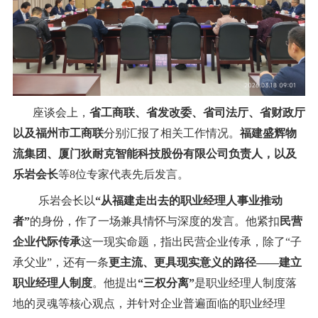
座谈会上，
省工商联、省发改委、省司法厅、省财政厅
以及福州市工商联
分别汇报了相关工作情况。
福建盛辉物
流集团、厦门狄耐克智能科技股份有限公司负责人，以及
乐岩会长
等8位专家代表先后发言。
乐岩会长以
“从福建走出去的职业经理人事业推动
者”
的身份，作了一场兼具情怀与深度的发言。
他紧扣
民营
企业代际传承
这一现实命题，指出民营企业传承，除了
“子
承父业”
，还有一条
更主流、更具现实意义的路径——建立
职业经理人制度
。他提出
“三权分离”
是职业经理人制度落
地的灵魂等核心观点，
并针对企业普遍面临的职业经理