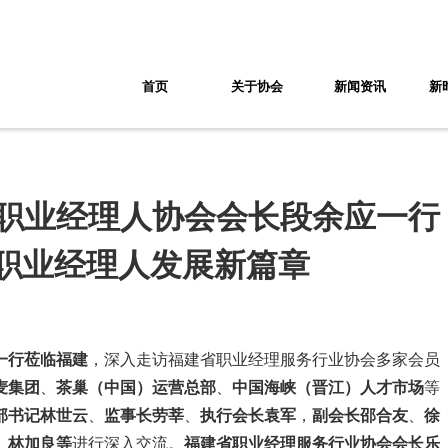
首页
关于协会
新闻资讯
新
中国职业经理人协会会长段余应一行
职业经理人发展新篇章
一行莅临福建
，深入走访福建省职业经理服务行业协会多家会员
麦集团
、
茶巢（中国）运营总部
、
中国海峡（晋江）人才市场
等
部书记林世云
、
监事长劳莘
、
执行会长袁军
，
副会长邵合友
、
徐
、林加良等
进行深入交流。
福建省职业经理服务行业协会会长乐