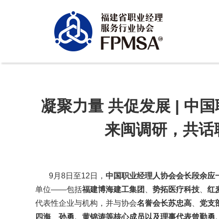
凝聚力量 共促发展 | 
来闽调研，共话
9月8日至12日，
中国职业经理人协会会长段余应
单位——包括
福建博海建工集团
、
势拓医疗科技
、
红
代表性企业与机构，并与协会
名誉会长苏忠高
、
党支
四海
、
孙勇、黄锦涛等核心成员以及理事代表曾勤勇