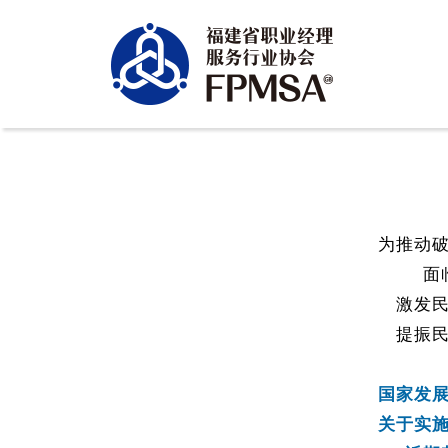
为推动
面
激发
提振
国家发
关于实