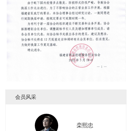
会员风采
栾熙忠